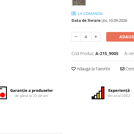
LA COMANDA
Data de livrare:
Joi, 10.09.2026
ADAUG
Cod Produs:
A-215_9005
Ai ne
Adauga la Favorite
Cere 
Garanție a produselor
Experiență
de până la 25 de ani
din anul 2002