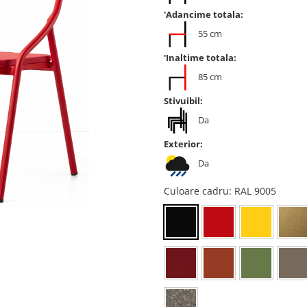
'Adancime totala:
55 cm
'Inaltime totala:
85 cm
Stivuibil:
Da
Exterior:
Da
Culoare cadru
: RAL 9005