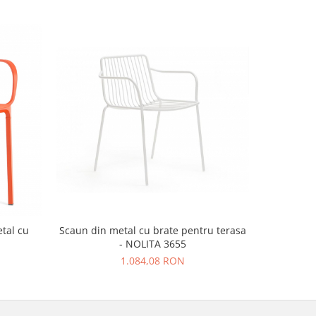
tal cu
Scaun din metal cu brate pentru terasa
Scaun d
- NOLITA 3655
H
1.084,08 RON