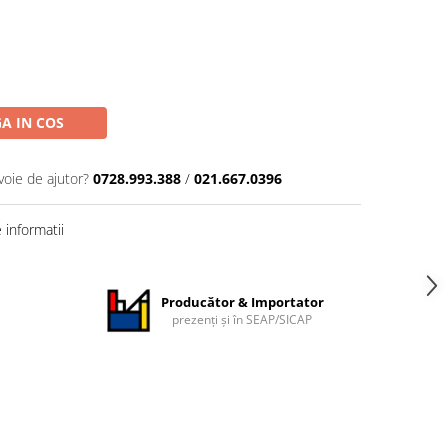
A IN COS
voie de ajutor?
0728.993.388
/
021.667.0396
informatii
Producător & Importator
prezenți și în SEAP/SICAP