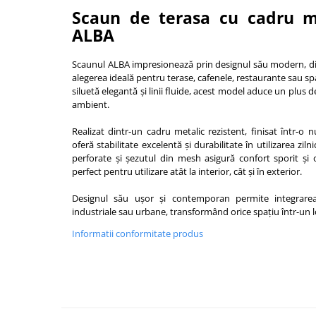
Scaun de terasa cu cadru m
Vitrina bar / retrobar
ALBA
Accesorii
Blaturi de masa
Scaunul ALBA impresionează prin designul său modern, dina
alegerea ideală pentru terase, cafenele, restaurante sau 
Blaturi din PAL
siluetă elegantă și linii fluide, acest model aduce un plus d
Blaturi din MDF
ambient.
Blaturi din metal
Realizat dintr-un cadru metalic rezistent, finisat într-o
Blaturi din Topalit
oferă stabilitate excelentă și durabilitate în utilizarea zil
Blaturi din lemn masiv
perforate și șezutul din mesh asigură confort sporit și o
perfect pentru utilizare atât la interior, cât și în exterior.
Blaturi din HPL Compact
Blaturi din piatra naturala si
Designul său ușor și contemporan permite integrarea
compozit
industriale sau urbane, transformând orice spațiu într-un loc
Scaune profesionale
Informatii conformitate produs
Scaun laborator
Scaune de lucru