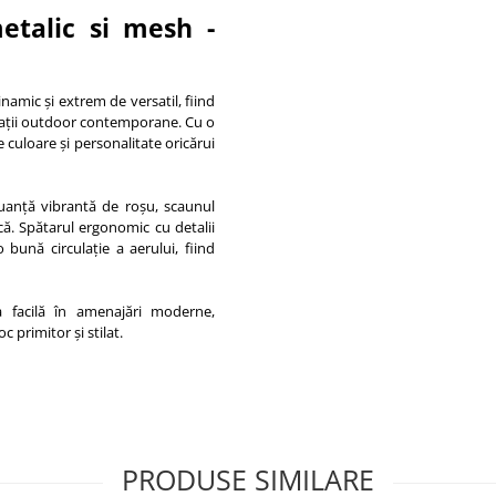
etalic si mesh -
mic și extrem de versatil, fiind
spații outdoor contemporane. Cu o
e culoare și personalitate oricărui
 nuanță vibrantă de roșu, scaunul
nică. Spătarul ergonomic cu detalii
 bună circulație a aerului, fiind
 facilă în amenajări moderne,
 primitor și stilat.
PRODUSE SIMILARE