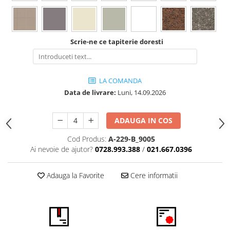
Vitrina bar / retrobar
Accesorii
Scrie-ne ce tapiterie doresti
Blaturi de masa
Blaturi din PAL
Blaturi din MDF
LA COMANDA
Blaturi din metal
Data de livrare:
Luni, 14.09.2026
Blaturi din Topalit
Blaturi din lemn masiv
ADAUGA IN COS
Blaturi din HPL Compact
Blaturi din piatra naturala si
Cod Produs:
A-229-B_9005
compozit
Ai nevoie de ajutor?
0728.993.388
/
021.667.0396
Scaune profesionale
Adauga la Favorite
Cere informatii
Scaun laborator
Scaune de lucru