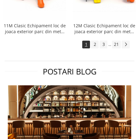
11M Clasic Echipament loc de
12M Clasic Echipament loc de
joaca exterior parc din metal
joaca exterior parc din metal
cu 3 Tobogane si Cataratoare
cu 2 Scari 3 Tobogane si 2
Cataratoare
1
2
3
21
...
POSTARI BLOG