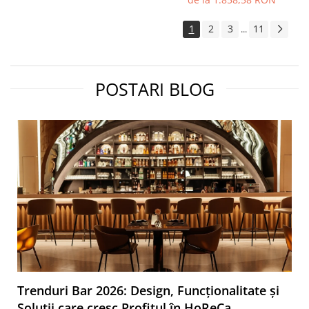
1
2
3
11
...
POSTARI BLOG
Trenduri Bar 2026: Design, Funcționalitate și
Soluții care cresc Profitul în HoReCa