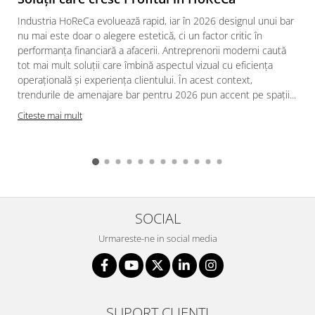
Industria HoReCa evoluează rapid, iar în 2026 designul unui bar
nu mai este doar o alegere estetică, ci un factor critic în
performanța financiară a afacerii. Antreprenorii moderni caută
tot mai mult soluții care îmbină aspectul vizual cu eficiența
operațională și experiența clientului. În acest context,
trendurile de amenajare bar pentru 2026 pun accent pe spații...
Citeste mai mult
SOCIAL
Urmareste-ne in social media
SUPORT CLIENTI