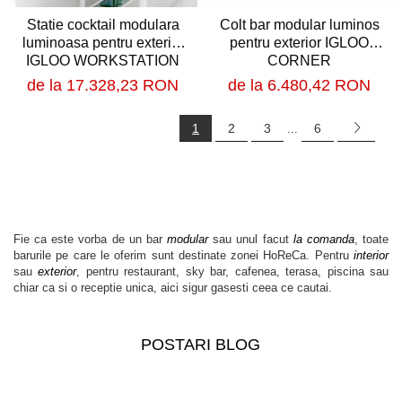
Statie cocktail modulara
Colt bar modular luminos
luminoasa pentru exterior
pentru exterior IGLOO
IGLOO WORKSTATION
CORNER
de la 17.328,23 RON
de la 6.480,42 RON
1
2
3
6
...
Fie ca este vorba de un bar
modular
sau unul facut
la comanda
, toate
barurile pe care le oferim sunt destinate zonei HoReCa. Pentru
interior
sau
exterior
, pentru restaurant, sky bar, cafenea, terasa, piscina sau
chiar ca si o receptie unica, aici sigur gasesti ceea ce cautai.
Vezi mai multe
POSTARI BLOG