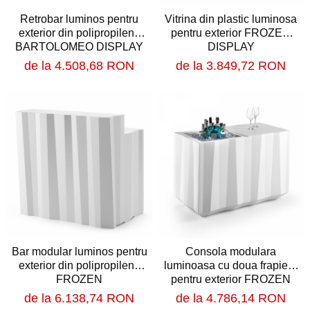
Scaune de bar pentru
exterior
Retrobar luminos pentru
Vitrina din plastic luminosa
Fotolii din lemn
Decoratiuni urbane
exterior din polipropilena
pentru exterior FROZEN
Fotolii din metal
BARTOLOMEO DISPLAY
DISPLAY
Obiecte decorative
Decorațiuni de Paște
Fotolii din plastic
de la 4.508,68 RON
de la 3.849,72 RON
Decoratiuni de Craciun
Solutii umbrire
Banchete & tabureti
Iluminat Urban
Umbrele cu picior central
Baze de masa
Stalpi de iluminat public stradal
Umbrele cu picior lateral (ghiocel)
Stalpi iluminat alei pietonale parcuri
Picioare de masa din lemn
Pergole
si gradini
Picioare de masa din metal
Mobilier luminos
Picioare de masa din plastic
Picioare de masa reglabile
Demifotolii si fotolii de
terasa / exterior
Scaune inalte de bar
Fotolii cafenea
Scaune de bar lemn
Bar modular luminos pentru
Consola modulara
Fotolii lounge
Scaune de bar metal
exterior din polipropilena
luminoasa cu doua frapiere
Fotolii restaurant
Scaune de bar plastic
FROZEN
pentru exterior FROZEN
CATERING COUNTER
Scaune de bar reglabile / rotative
Tabureti & Bean Bag
de la 6.138,74 RON
de la 4.786,14 RON