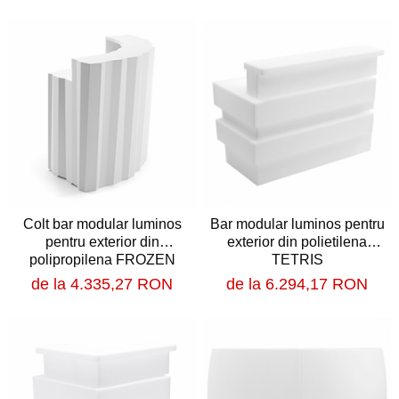
Baruri
Bean bags
Bar la comanda
Bar mobil
Consola bar
Frapiere
Vitrina bar / retrobar
Accesorii
Blaturi de masa
Colt bar modular luminos
Bar modular luminos pentru
Blaturi din PAL
pentru exterior din
exterior din polietilena
Blaturi din MDF
polipropilena FROZEN
TETRIS
CORNER
Blaturi din metal
de la 4.335,27 RON
de la 6.294,17 RON
Blaturi din Topalit
Blaturi din lemn masiv
Blaturi din HPL Compact
Blaturi din piatra naturala si
compozit